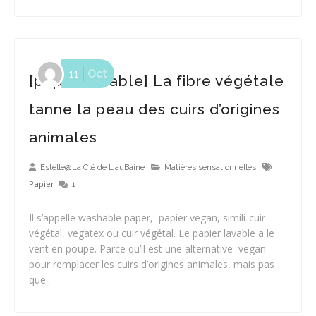
11
Oct
[papier lavable] La fibre végétale
tanne la peau des cuirs d’origines
[Flatlock] Créer un coupon unique et liquider les chutes
animales
Estelle@La Clé de L'auBaine
Matières sensationnelles
Papier
1
Il s’appelle washable paper, papier vegan, simili-cuir
végétal, vegatex ou cuir végétal. Le papier lavable a le
vent en poupe. Parce qu’il est une alternative vegan
pour remplacer les cuirs d’origines animales, mais pas
que..