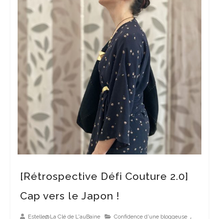
[Rétrospective Défi Couture 2.0]
[Papier Végétal] Quand la couture s’apprête de fibres végétales
Cap vers le Japon !
,
Estelle@La Clé de L'auBaine
Confidence d'une bloggeuse