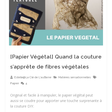
[papier lavable] La fibre végétale tanne la peau des cuirs d’origines animales
[Papier Végétal] Quand la couture
s’apprête de fibres végétales
Estelle@La Clé de L'auBaine
Matières sensationnelles
Papier
4
Original et facile à manipuler, le papier végétal peut
aussi se coudre pour apporter une touche surprenante à
la couture DIY.