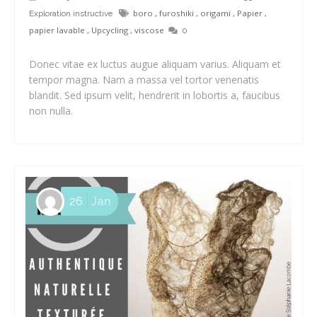
boro
,
furoshiki
,
origami
,
Papier
,
Exploration instructive
papier lavable
,
Upcycling
,
viscose
0
Donec vitae ex luctus augue aliquam varius. Aliquam et
tempor magna. Nam a massa vel tortor venenatis
blandit. Sed ipsum velit, hendrerit in lobortis a, faucibus
non nulla.
26
Jan