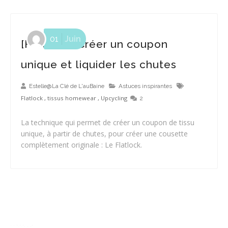
01
Juin
[Flatlock] Créer un coupon
unique et liquider les chutes
Estelle@La Clé de L'auBaine
Astuces inspirantes
Flatlock
,
tissus homewear
,
Upcycling
2
La technique qui permet de créer un coupon de tissu
unique, à partir de chutes, pour créer une cousette
complètement originale : Le Flatlock.