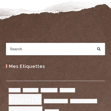
Mes Etiquettes
boro
(1)
Flatlock
(1)
furoshiki
(1)
origami
(1)
Papier
(3)
papier lavable
(1)
tissus homewear
(1)
Upcycling
(2)