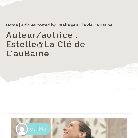
[Rétrospective Défi Couture 2.0] Cap vers le Japon !
Home
|
Articles posted by Estelle@La Clé de L'auBaine
Auteur/autrice :
Estelle@La Clé de
L'auBaine
01
Mai