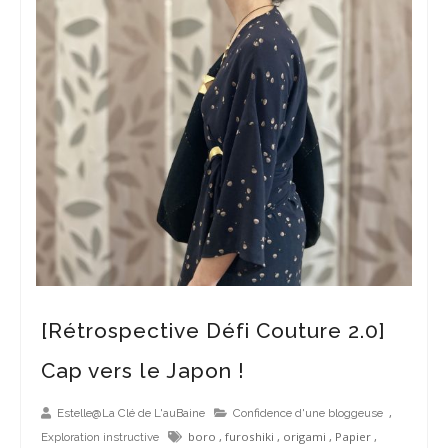
[Rétrospective Défi Couture 2.0]
Cap vers le Japon !
,
Estelle@La Clé de L'auBaine
Confidence d'une bloggeuse
boro
,
furoshiki
,
origami
,
Papier
,
Exploration instructive