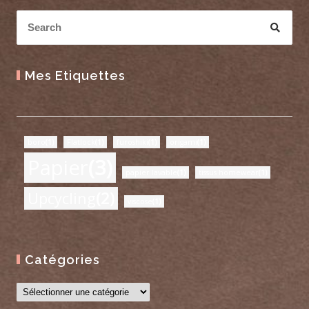
Mes Etiquettes
boro
(1)
Flatlock
(1)
furoshiki
(1)
origami
(1)
Papier
(3)
papier lavable
(1)
tissus homewear
(1)
Upcycling
(2)
viscose
(1)
Catégories