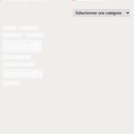
boro
(1)
Flatlock
(1)
furoshiki
(1)
origami
(1)
Papier
(3)
papier lavable
(1)
tissus homewear
(1)
Upcycling
(2)
viscose
(1)