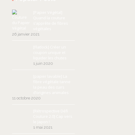
[Papier Végétal]
Quand la couture
s’apprête de fibres
végétales
26 janvier 2021
[Flatlock] Créer un
coupon unique et
liquider les chutes
1 juin 2020
[papier lavable] La
fibre végétale tanne
la peau des cuirs
d’origines animales
11 octobre 2020
[Rétrospective Défi
Couture 2.0] Cap vers
le Japon !
1 mai 2021